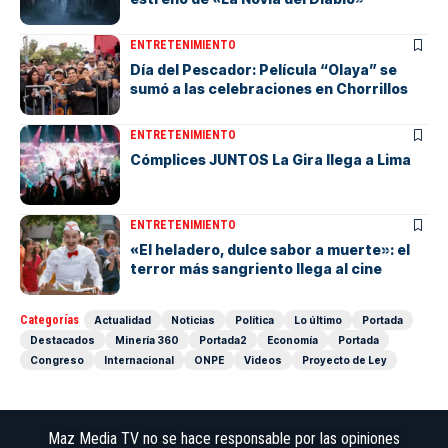
ENTRETENIMIENTO
Día del Pescador: Película “Olaya” se
sumó a las celebraciones en Chorrillos
ENTRETENIMIENTO
Cómplices JUNTOS La Gira llega a Lima
ENTRETENIMIENTO
«El heladero, dulce sabor a muerte»: el
terror más sangriento llega al cine
Categorías
Actualidad
Noticias
Política
Lo último
Portada
Destacados
Minería 360
Portada2
Economía
Portada
Congreso
Internacional
ONPE
Videos
Proyecto de Ley
Maz Media TV no se hace responsable por las opiniones