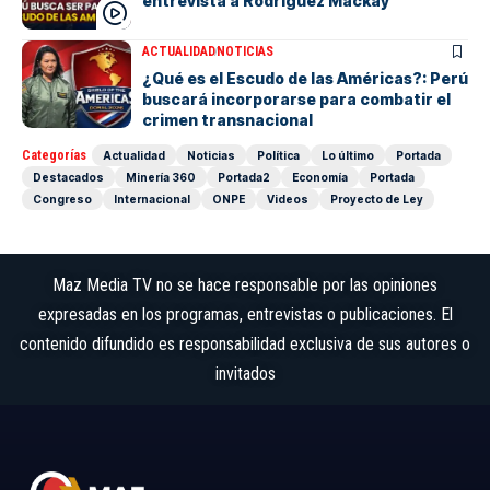
entrevista a Rodríguez Mackay
ACTUALIDAD
NOTICIAS
¿Qué es el Escudo de las Américas?: Perú
buscará incorporarse para combatir el
crimen transnacional
Categorías
Actualidad
Noticias
Política
Lo último
Portada
Destacados
Minería 360
Portada2
Economía
Portada
Congreso
Internacional
ONPE
Videos
Proyecto de Ley
Maz Media TV no se hace responsable por las opiniones
expresadas en los programas, entrevistas o publicaciones. El
contenido difundido es responsabilidad exclusiva de sus autores o
invitados