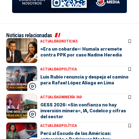
Noticias relacionadas
ACTUALIDAD
NOTICIAS
«Era un cobarde»: Humala arremete
contra PPK por caso Nadine Heredia
ACTUALIDAD
POLÍTICA
Luis Rubio renuncia y despeja el camino
para Rafael López Aliaga en Lima
ACTUALIDAD
MINERÍA 360
GESS 2026: «Sin confianza no hay
inversión minera», IA, Codelco y cifras
del sector
ACTUALIDAD
POLÍTICA
Perú al Escudo de las Américas: