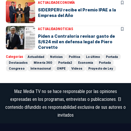
ACTUALIDAD
ECONOMÍA
SIDERPERU recibe el Premio IPAE a la
Empresa del Año
ACTUALIDAD
NOTICIAS
Piden a Contraloría revisar gasto de
S/624 mil en defensa legal de Piero
Corvetto
Categorías
Actualidad
Noticias
Política
Lo último
Portada
Destacados
Minería 360
Portada2
Economía
Portada
Congreso
Internacional
ONPE
Videos
Proyecto de Ley
Maz Media TV no se hace responsable por las opiniones
expresadas en los programas, entrevistas o publicaciones. El
contenido difundido es responsabilidad exclusiva de sus autores o
invitados