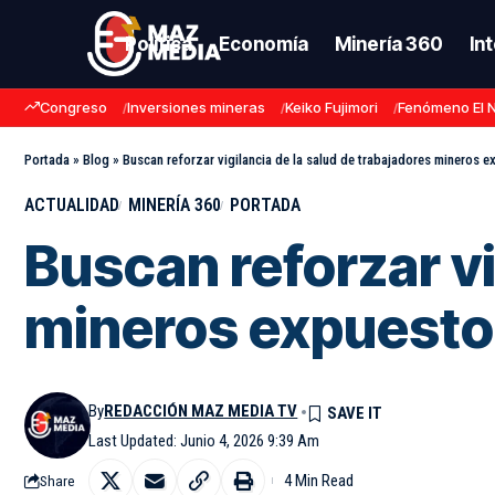
Política
Economía
Minería 360
In
Congreso
Inversiones mineras
Keiko Fujimori
Fenómeno El 
Portada
»
Blog
»
Buscan reforzar vigilancia de la salud de trabajadores mineros 
ACTUALIDAD
MINERÍA 360
PORTADA
Buscan reforzar vi
mineros expuesto
By
REDACCIÓN MAZ MEDIA TV
Last Updated: Junio 4, 2026 9:39 Am
4 Min Read
Share