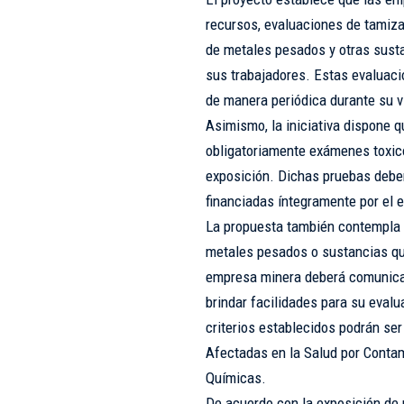
recursos, evaluaciones de tamiza
de metales pesados y otras sust
sus trabajadores. Estas evaluacio
de manera periódica durante su vi
Asimismo, la iniciativa dispone 
obligatoriamente exámenes toxico
exposición. Dichas pruebas deber
financiadas íntegramente por el 
La propuesta también contempla 
metales pesados o sustancias quí
empresa minera deberá comunicar
brindar facilidades para su eval
criterios establecidos podrán se
Afectadas en la Salud por Conta
Químicas.
De acuerdo con la exposición de m