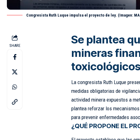
Congresista Ruth Luque impulsa el proyecto de ley. (Imagen: M
Se plantea q
SHARE
mineras fina
toxicológicos
La congresista Ruth Luque presen
medidas obligatorias de vigilanci
actividad minera expuestos a me
plantea reforzar los mecanismos
para prevenir enfermedades asoci
¿QUÉ PROPONE EL P
El proyecto establece que las em