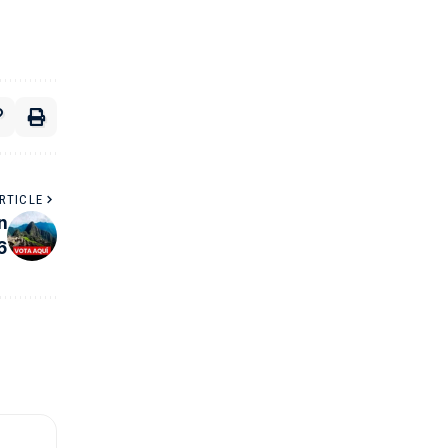
RTICLE
n
6