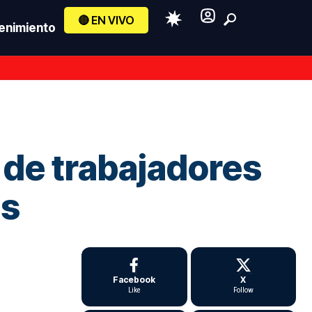
🔴 EN VIVO
enimiento
d de trabajadores
os
Facebook
X
Like
Follow