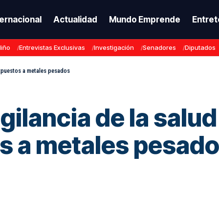
ternacional
Actualidad
Mundo Emprende
Entret
Niño
Entrevistas Exclusivas
Investigación
Senadores
Diputados
expuestos a metales pesados
gilancia de la salu
s a metales pesad