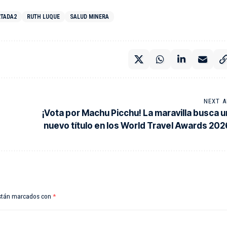
TADA2
RUTH LUQUE
SALUD MINERA
NEXT A
¡Vota por Machu Picchu! La maravilla busca u
nuevo título en los World Travel Awards 202
están marcados con
*