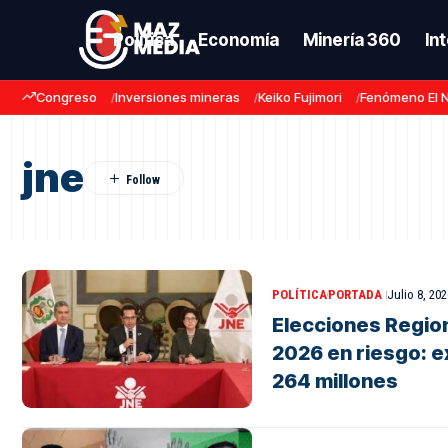
Política
Economía
Minería 360
In
Congreso
Inversiones mineras
Keiko Fujimori
Fenómeno El 
jne
POLÍTICA
PORTADA
Julio 8, 202
Elecciones Region
2026 en riesgo: ex
264 millones