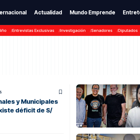
ternacional
Actualidad
Mundo Emprende
Entret
Niño
Entrevistas Exclusivas
Investigación
Senadores
Diputados
6
ales y Municipales
iste déficit de S/