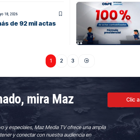
o 18, 2026
ás de 92 mil actas
1
2
3
rmado, mira Maz
Clic 
vo y especiales, Maz Media TV ofrece una amplia
tener y conectar con nuestra audiencia en