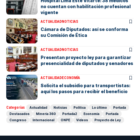
Hospital Lima Este Vitarte: 38 médicos
no cuentan con habilitación profesional
vigente
ACTUALIDAD
NOTICIAS
Cámara de Diputados: así se conforma
su Comisión de Ética
ACTUALIDAD
NOTICIAS
Presentan proyecto ley para garantizar
presencialidad de diputados y senadores
ACTUALIDAD
ECONOMÍA
Solicita el subsidio para transportistas:
aquí los pasos para recibir el beneficio
Categorías
Actualidad
Noticias
Política
Lo último
Portada
Destacados
Minería 360
Portada2
Economía
Portada
Congreso
Internacional
ONPE
Videos
Proyecto de Ley