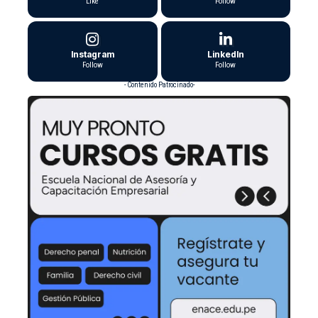
Like
Follow
Instagram
LinkedIn
Follow
Follow
- Contenido Patrocinado-