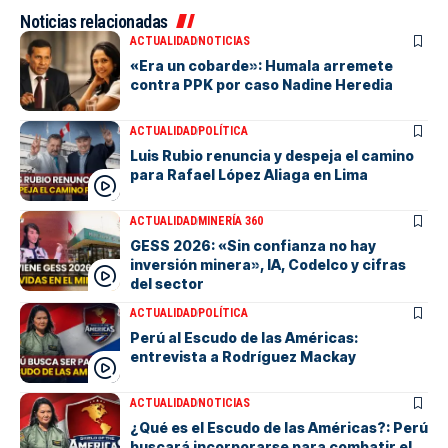
Noticias relacionadas
ACTUALIDAD
NOTICIAS
«Era un cobarde»: Humala arremete
contra PPK por caso Nadine Heredia
ACTUALIDAD
POLÍTICA
Luis Rubio renuncia y despeja el camino
para Rafael López Aliaga en Lima
ACTUALIDAD
MINERÍA 360
GESS 2026: «Sin confianza no hay
inversión minera», IA, Codelco y cifras
del sector
ACTUALIDAD
POLÍTICA
Perú al Escudo de las Américas:
entrevista a Rodríguez Mackay
ACTUALIDAD
NOTICIAS
¿Qué es el Escudo de las Américas?: Perú
buscará incorporarse para combatir el