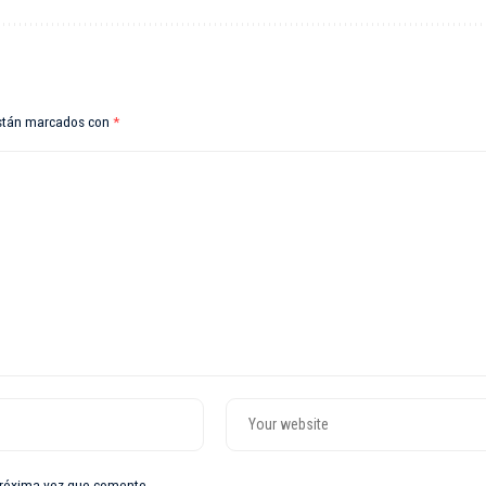
están marcados con
*
próxima vez que comente.