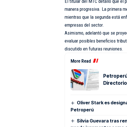
El titular del MTC detalló que el
manera progresiva. La primera me
mientras que la segunda está en
empresas del sector.
Asimismo, adelantó que se proye
evaluar posibles beneficios tribu
discutido en futuras reuniones.
More Read
Petroperú
Directori
Oliver Stark es design
Petroperú
Silvia Guevara tras re