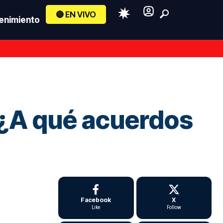
🔴 EN VIVO
enimiento
 ¿A qué acuerdos
Facebook
X
Like
Follow