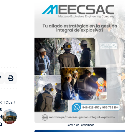
RTICLE
s
l
ú
- Contenido Patrocinado-