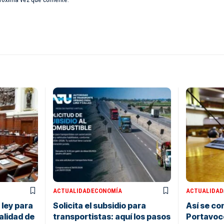
ACTUALIDAD
ECONOMÍA
ACTUALIDAD
ley para
Solicita el subsidio para
Así se co
alidad de
transportistas: aquí los pasos
Portavoc