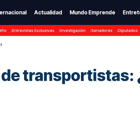
ternacional
Actualidad
Mundo Emprende
Entret
Niño
Entrevistas Exclusivas
Investigación
Senadores
Diputados
n?
de transportistas: