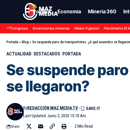
Política
Economía
Minería 360
In
Congreso
Inversiones mineras
Keiko Fujimori
Fenómeno El 
Portada
»
Blog
»
Se suspende paro de transportistas: ¿A qué acuerdos se llegaro
ACTUALIDAD
DESTACADOS
PORTADA
Se suspende paro 
se llegaron?
By
REDACCIÓN MAZ MEDIA TV
Last Updated: Junio 2, 2026 10:18 Am
2 Min Read
Share