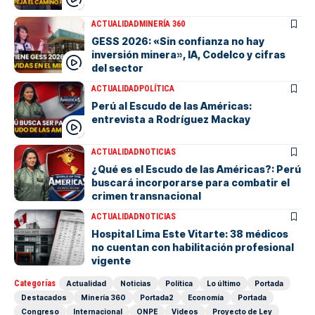
ACTUALIDAD
MINERÍA 360
GESS 2026: «Sin confianza no hay
inversión minera», IA, Codelco y cifras
del sector
ACTUALIDAD
POLÍTICA
Perú al Escudo de las Américas:
entrevista a Rodríguez Mackay
ACTUALIDAD
NOTICIAS
¿Qué es el Escudo de las Américas?: Perú
buscará incorporarse para combatir el
crimen transnacional
ACTUALIDAD
NOTICIAS
Hospital Lima Este Vitarte: 38 médicos
no cuentan con habilitación profesional
vigente
Categorías
Actualidad
Noticias
Política
Lo último
Portada
Destacados
Minería 360
Portada2
Economía
Portada
Congreso
Internacional
ONPE
Videos
Proyecto de Ley