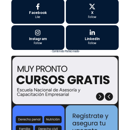
Facebook
X
Like
Follow
Instagram
LinkedIn
Follow
Follow
- Contenido Patrocinado-