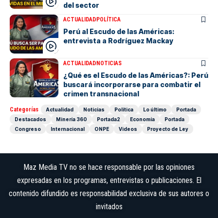
del sector
ACTUALIDAD
POLÍTICA
Perú al Escudo de las Américas:
entrevista a Rodríguez Mackay
ACTUALIDAD
NOTICIAS
¿Qué es el Escudo de las Américas?: Perú
buscará incorporarse para combatir el
crimen transnacional
Categorías
Actualidad
Noticias
Política
Lo último
Portada
Destacados
Minería 360
Portada2
Economía
Portada
Congreso
Internacional
ONPE
Videos
Proyecto de Ley
Maz Media TV no se hace responsable por las opiniones
expresadas en los programas, entrevistas o publicaciones. El
contenido difundido es responsabilidad exclusiva de sus autores o
invitados