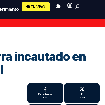
🔴 EN VIVO
enimiento
rra incautado en
l
Facebook
X
Like
Follow