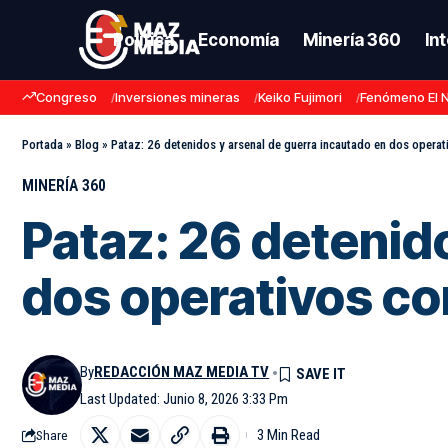
Política
Economía
Minería 360
In
Congreso
Inversiones mineras
Keiko Fujimori
Fenómeno El 
Portada
»
Blog
»
Pataz: 26 detenidos y arsenal de guerra incautado en dos operativ
MINERÍA 360
Pataz: 26 detenid
dos operativos con
By
REDACCIÓN MAZ MEDIA TV
Last Updated: Junio 8, 2026 3:33 Pm
3 Min Read
Share