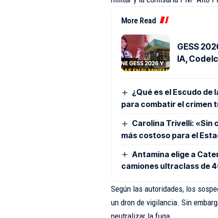
More Read
GESS 2026:
IA, Codelc
¿Qué es el Escudo de 
para combatir el crimen 
Carolina Trivelli: «Sin
más costoso para el Est
Antamina elige a Cater
camiones ultraclass de 
Según las autoridades, los sospe
un dron de vigilancia. Sin embar
neutralizar la fuga.