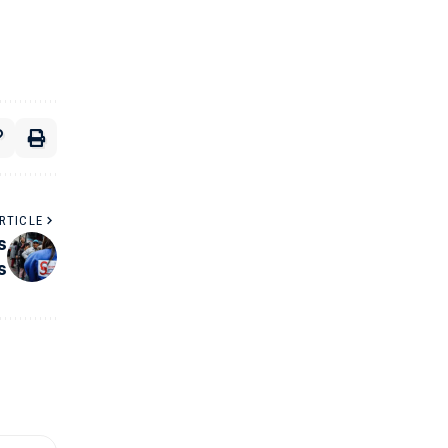
RTICLE
s
s