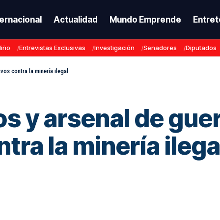
ternacional
Actualidad
Mundo Emprende
Entret
Niño
Entrevistas Exclusivas
Investigación
Senadores
Diputados
os contra la minería ilegal
os y arsenal de gue
tra la minería ilega