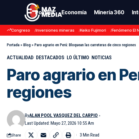
Política
Economía
Minería 360
In
Congreso
Inversiones mineras
Keiko Fujimori
Fenómeno El 
Portada
»
Blog
»
Paro agrario en Perú: Bloquean las carreteras de cinco regiones
ACTUALIDAD
DESTACADOS
LO ÚLTIMO
NOTICIAS
Paro agrario en Pe
regiones
By
ALAN POOL VASQUEZ DEL CARPIO
Last Updated: Mayo 27, 2026 10:55 Am
3 Min Read
Share