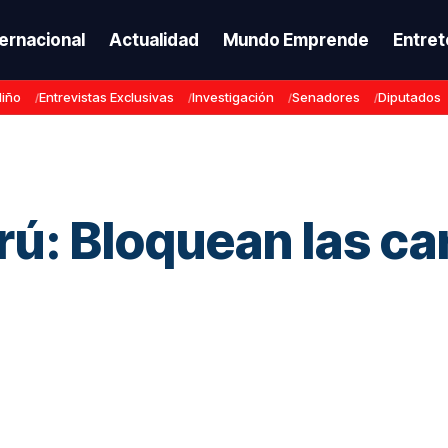
ternacional
Actualidad
Mundo Emprende
Entret
Niño
Entrevistas Exclusivas
Investigación
Senadores
Diputados
rú: Bloquean las ca