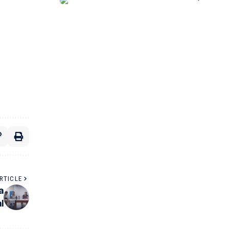
RTICLE
a
l