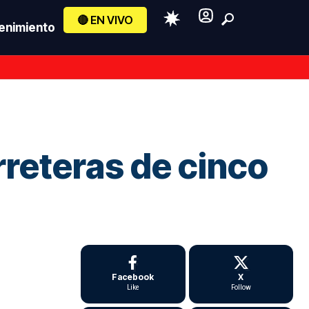
🔴 EN VIVO
enimiento
rreteras de cinco
Facebook
X
Like
Follow