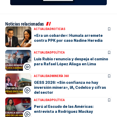
Noticias relacionadas
ACTUALIDAD
NOTICIAS
«Era un cobarde»: Humala arremete
contra PPK por caso Nadine Heredia
ACTUALIDAD
POLÍTICA
Luis Rubio renuncia y despeja el camino
para Rafael López Aliaga en Lima
ACTUALIDAD
MINERÍA 360
GESS 2026: «Sin confianza no hay
inversión minera», IA, Codelco y cifras
del sector
ACTUALIDAD
POLÍTICA
Perú al Escudo de las Américas:
entrevista a Rodríguez Mackay