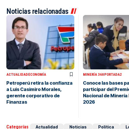
Noticias relacionadas
ACTUALIDAD
ECONOMÍA
MINERÍA 360
PORTADA2
Petroperú retira la confianza
Conoce las bases p
a Luis Casimiro Morales,
participar del Premi
gerente corporativo de
Nacional de Minería
Finanzas
2026
Categorías
Actualidad
Noticias
Política
L