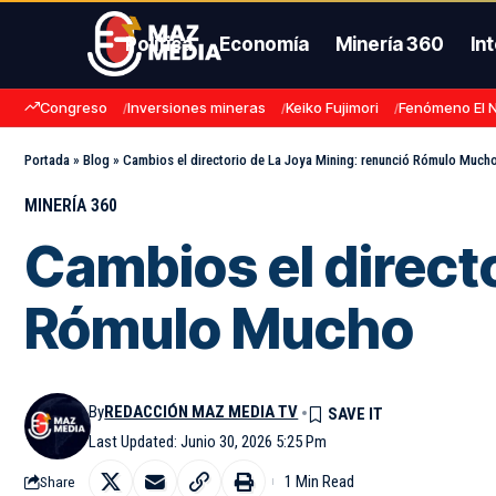
Política
Economía
Minería 360
In
Congreso
Inversiones mineras
Keiko Fujimori
Fenómeno El 
Portada
»
Blog
»
Cambios el directorio de La Joya Mining: renunció Rómulo Much
MINERÍA 360
Cambios el direct
Rómulo Mucho
By
REDACCIÓN MAZ MEDIA TV
Last Updated: Junio 30, 2026 5:25 Pm
1 Min Read
Share