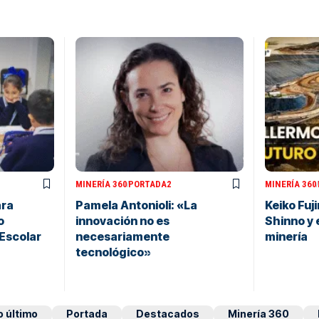
MINERÍA 360
PORTADA2
MINERÍA 360
ara
Pamela Antonioli: «La
Keiko Fuj
o
innovación no es
Shinno y e
 Escolar
necesariamente
minería
tecnológico»
o último
Portada
Destacados
Minería 360