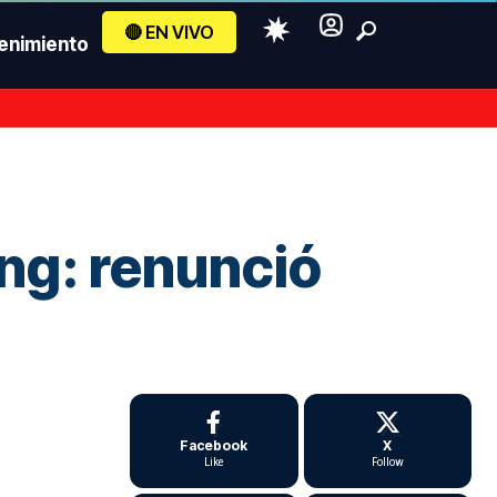
🔴 EN VIVO
enimiento
ing: renunció
Facebook
X
Like
Follow