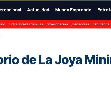
ternacional
Actualidad
Mundo Emprende
Entret
Niño
Entrevistas Exclusivas
Investigación
Senadores
Diputados
o
orio de La Joya Min