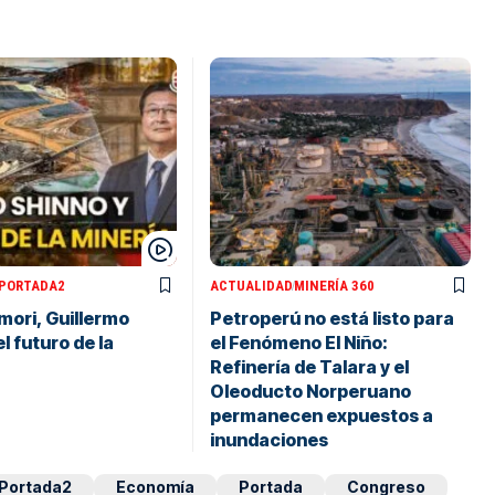
PORTADA2
ACTUALIDAD
MINERÍA 360
imori, Guillermo
Petroperú no está listo para
l futuro de la
el Fenómeno El Niño:
Refinería de Talara y el
Oleoducto Norperuano
permanecen expuestos a
inundaciones
Portada2
Economía
Portada
Congreso