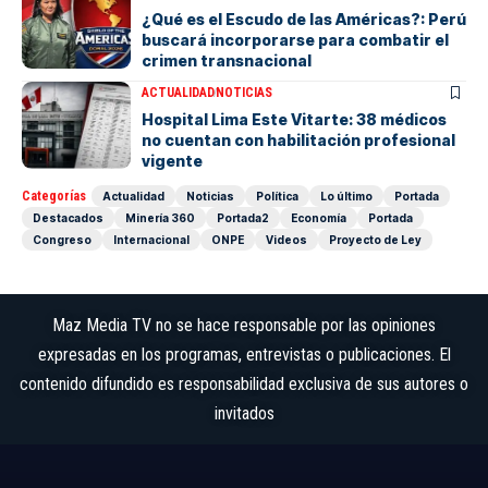
¿Qué es el Escudo de las Américas?: Perú
buscará incorporarse para combatir el
crimen transnacional
ACTUALIDAD
NOTICIAS
Hospital Lima Este Vitarte: 38 médicos
no cuentan con habilitación profesional
vigente
Categorías
Actualidad
Noticias
Política
Lo último
Portada
Destacados
Minería 360
Portada2
Economía
Portada
Congreso
Internacional
ONPE
Videos
Proyecto de Ley
Maz Media TV no se hace responsable por las opiniones
expresadas en los programas, entrevistas o publicaciones. El
contenido difundido es responsabilidad exclusiva de sus autores o
invitados