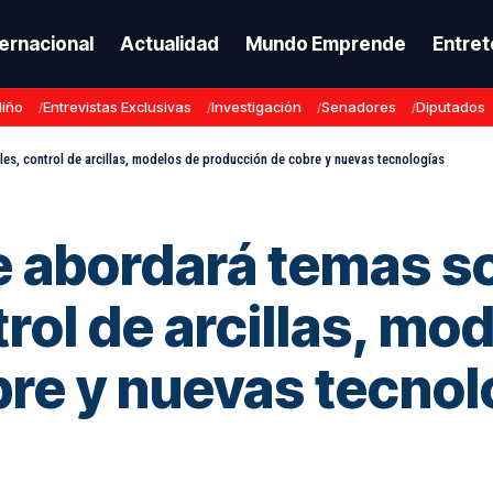
ternacional
Actualidad
Mundo Emprende
Entret
Niño
Entrevistas Exclusivas
Investigación
Senadores
Diputados
es, control de arcillas, modelos de producción de cobre y nuevas tecnologías
e abordará temas s
rol de arcillas, mo
re y nuevas tecnol