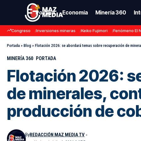
Política
Economía
Minería 360
In
Congreso
Inversiones mineras
Keiko Fujimori
Fenómeno El 
Portada
»
Blog
»
Flotación 2026: se abordará temas sobre recuperación de mineral
MINERÍA 360
PORTADA
Flotación 2026: s
de minerales, cont
producción de cob
By
REDACCIÓN MAZ MEDIA TV