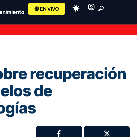
🔴 EN VIVO
enimiento
obre recuperación
delos de
ogías