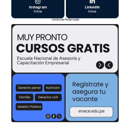
Instagram
LinkedIn
Follow
Follow
- Contenido Patrocinado-