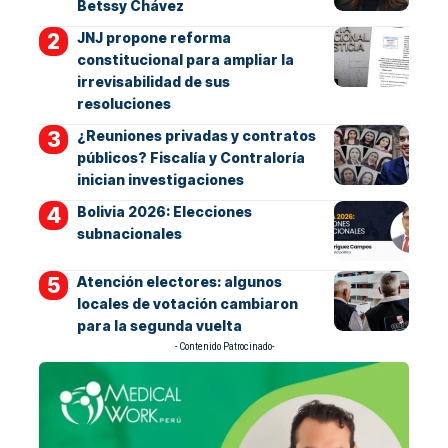
Betssy Chávez
JNJ propone reforma
constitucional para ampliar la
irrevisabilidad de sus
resoluciones
¿Reuniones privadas y contratos
públicos? Fiscalía y Contraloría
inician investigaciones
Bolivia 2026: Elecciones
subnacionales
Atención electores: algunos
locales de votación cambiaron
para la segunda vuelta
- Contenido Patrocinado-