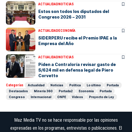
ACTUALIDAD
NOTICIAS
Estos son todos los diputados del
Congreso 2026 – 2031
ACTUALIDAD
ECONOMÍA
SIDERPERU recibe el Premio IPAE a la
Empresa del Año
ACTUALIDAD
NOTICIAS
Piden a Contraloría revisar gasto de
S/624 mil en defensa legal de Piero
Corvetto
Categorías
Actualidad
Noticias
Política
Lo último
Portada
Destacados
Minería 360
Portada2
Economía
Portada
Congreso
Internacional
ONPE
Videos
Proyecto de Ley
Maz Media TV no se hace responsable por las opiniones
expresadas en los programas, entrevistas o publicaciones. El