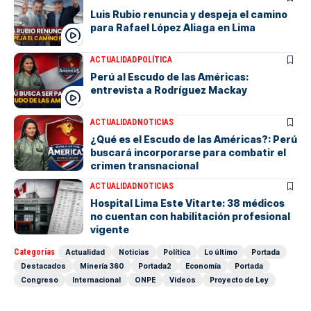
Luis Rubio renuncia y despeja el camino
para Rafael López Aliaga en Lima
ACTUALIDAD
POLÍTICA
Perú al Escudo de las Américas:
entrevista a Rodríguez Mackay
ACTUALIDAD
NOTICIAS
¿Qué es el Escudo de las Américas?: Perú
buscará incorporarse para combatir el
crimen transnacional
ACTUALIDAD
NOTICIAS
Hospital Lima Este Vitarte: 38 médicos
no cuentan con habilitación profesional
vigente
Categorías
Actualidad
Noticias
Política
Lo último
Portada
Destacados
Minería 360
Portada2
Economía
Portada
Congreso
Internacional
ONPE
Videos
Proyecto de Ley