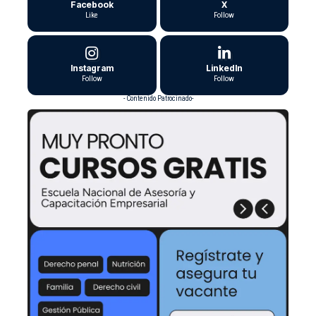
Facebook
X
Like
Follow
Instagram
LinkedIn
Follow
Follow
- Contenido Patrocinado-