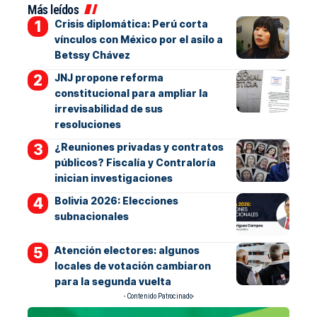
Más leídos
Crisis diplomática: Perú corta
vínculos con México por el asilo a
Betssy Chávez
JNJ propone reforma
constitucional para ampliar la
irrevisabilidad de sus
resoluciones
¿Reuniones privadas y contratos
públicos? Fiscalía y Contraloría
inician investigaciones
Bolivia 2026: Elecciones
subnacionales
Atención electores: algunos
locales de votación cambiaron
para la segunda vuelta
- Contenido Patrocinado-