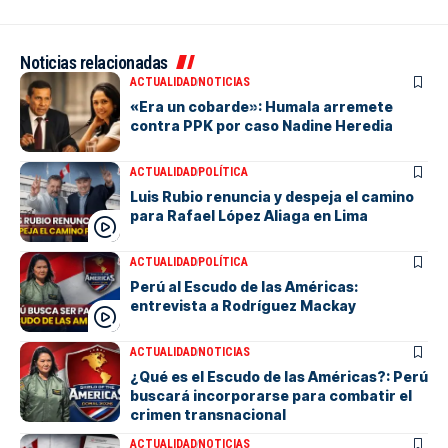
Noticias relacionadas
ACTUALIDAD
NOTICIAS
«Era un cobarde»: Humala arremete
contra PPK por caso Nadine Heredia
ACTUALIDAD
POLÍTICA
Luis Rubio renuncia y despeja el camino
para Rafael López Aliaga en Lima
ACTUALIDAD
POLÍTICA
Perú al Escudo de las Américas:
entrevista a Rodríguez Mackay
ACTUALIDAD
NOTICIAS
¿Qué es el Escudo de las Américas?: Perú
buscará incorporarse para combatir el
crimen transnacional
ACTUALIDAD
NOTICIAS