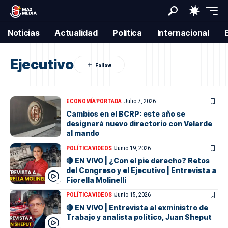
Noticias
Actualidad
Política
Internacional
Ejecutivo
ECONOMÍA
PORTADA
Julio 7, 2026
Cambios en el BCRP: este año se
designará nuevo directorio con Velarde
al mando
POLÍTICA
VIDEOS
Junio 19, 2026
🔴 EN VIVO | ¿Con el pie derecho? Retos
del Congreso y el Ejecutivo | Entrevista a
Fiorella Molinelli
POLÍTICA
VIDEOS
Junio 15, 2026
🔴 EN VIVO | Entrevista al exministro de
Trabajo y analista político, Juan Sheput