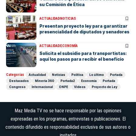
su Comisión de Ética
ACTUALIDAD
NOTICIAS
Presentan proyecto ley para garantizar
presencialidad de diputados y senadores
ACTUALIDAD
ECONOMÍA
Solicita el subsidio para transportistas:
aquí los pasos para recibir el beneficio
Categorías
Actualidad
Noticias
Política
Lo último
Portada
Destacados
Minería 360
Portada2
Economía
Portada
Congreso
Internacional
ONPE
Videos
Proyecto de Ley
Maz Media TV no se hace responsable por las opiniones
expresadas en los programas, entrevistas o publicaciones. El
contenido difundido es responsabilidad exclusiva de sus autores o
invitados