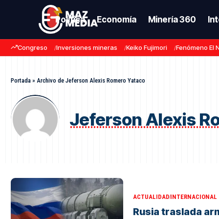
Política
Economía
Minería 360
In
Congreso
Inversiones mineras
Keiko Fujimori
Fenómeno El 
Portada
»
Archivo de Jeferson Alexis Romero Yataco
Jeferson Alexis R
ACTUALIDAD
INTERNACIONAL
Rusia traslada ar