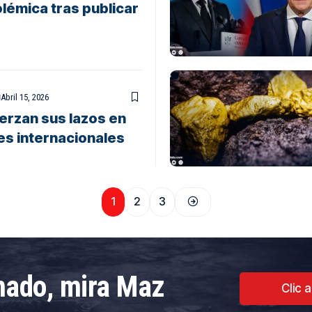
olémica tras publicar
Abril 15, 2026
uerzan sus lazos en
es internacionales
1
2
3
rmado, mira Maz
Clic 