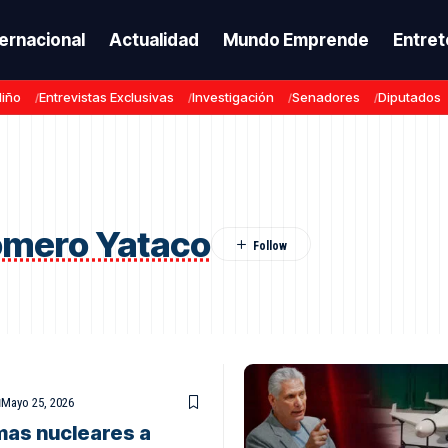
ternacional
Actualidad
Mundo Emprende
Entret
Niño
Entrevistas Exclusivas
Investigación
Senadores
Diputados
omero Yataco
Mayo 25, 2026
mas nucleares a