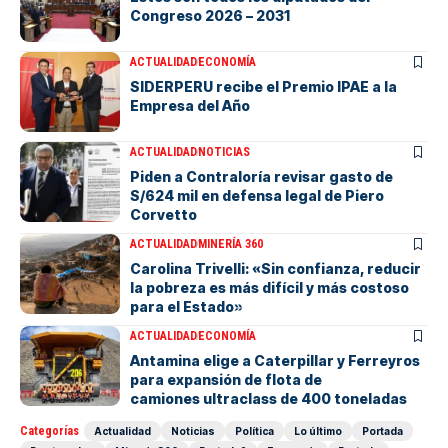
Congreso 2026 – 2031
ACTUALIDAD
ECONOMÍA
SIDERPERU recibe el Premio IPAE a la
Empresa del Año
ACTUALIDAD
NOTICIAS
Piden a Contraloría revisar gasto de
S/624 mil en defensa legal de Piero
Corvetto
ACTUALIDAD
MINERÍA 360
Carolina Trivelli: «Sin confianza, reducir
la pobreza es más difícil y más costoso
para el Estado»
ACTUALIDAD
ECONOMÍA
Antamina elige a Caterpillar y Ferreyros
para expansión de flota de
camiones ultraclass de 400 toneladas
Categorías
Actualidad
Noticias
Política
Lo último
Portada