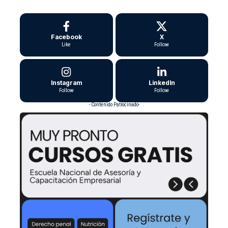
Facebook
X
Like
Follow
Instagram
LinkedIn
Follow
Follow
- Contenido Patrocinado-