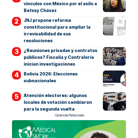
vínculos con México por el asilo a
Betssy Chávez
JNJ propone reforma
constitucional para ampliar la
irrevisabilidad de sus
resoluciones
¿Reuniones privadas y contratos
públicos? Fiscalía y Contraloría
inician investigaciones
Bolivia 2026: Elecciones
subnacionales
Atención electores: algunos
locales de votación cambiaron
para la segunda vuelta
- Contenido Patrocinado-