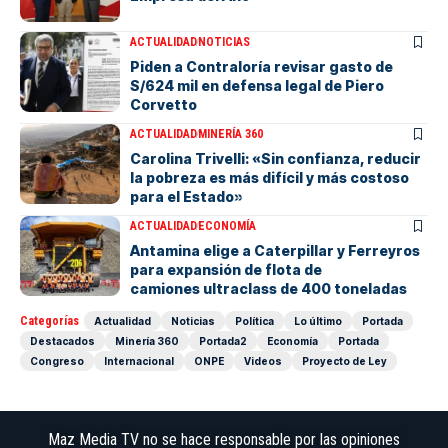
ACTUALIDAD
NOTICIAS
Piden a Contraloría revisar gasto de
S/624 mil en defensa legal de Piero
Corvetto
ACTUALIDAD
MINERÍA 360
Carolina Trivelli: «Sin confianza, reducir
la pobreza es más difícil y más costoso
para el Estado»
ACTUALIDAD
ECONOMÍA
Antamina elige a Caterpillar y Ferreyros
para expansión de flota de
camiones ultraclass de 400 toneladas
Categorías
Actualidad
Noticias
Política
Lo último
Portada
Destacados
Minería 360
Portada2
Economía
Portada
Congreso
Internacional
ONPE
Videos
Proyecto de Ley
Maz Media TV no se hace responsable por las opiniones