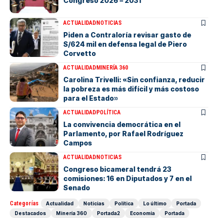
Congreso 2026 – 2031
ACTUALIDAD
NOTICIAS
Piden a Contraloría revisar gasto de
S/624 mil en defensa legal de Piero
Corvetto
ACTUALIDAD
MINERÍA 360
Carolina Trivelli: «Sin confianza, reducir
la pobreza es más difícil y más costoso
para el Estado»
ACTUALIDAD
POLÍTICA
La convivencia democrática en el
Parlamento, por Rafael Rodríguez
Campos
ACTUALIDAD
NOTICIAS
Congreso bicameral tendrá 23
comisiones: 16 en Diputados y 7 en el
Senado
Categorías
Actualidad
Noticias
Política
Lo último
Portada
Destacados
Minería 360
Portada2
Economía
Portada