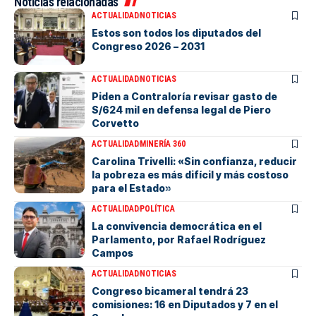
Noticias relacionadas
ACTUALIDAD
NOTICIAS
Estos son todos los diputados del
Congreso 2026 – 2031
ACTUALIDAD
NOTICIAS
Piden a Contraloría revisar gasto de
S/624 mil en defensa legal de Piero
Corvetto
ACTUALIDAD
MINERÍA 360
Carolina Trivelli: «Sin confianza, reducir
la pobreza es más difícil y más costoso
para el Estado»
ACTUALIDAD
POLÍTICA
La convivencia democrática en el
Parlamento, por Rafael Rodríguez
Campos
ACTUALIDAD
NOTICIAS
Congreso bicameral tendrá 23
comisiones: 16 en Diputados y 7 en el