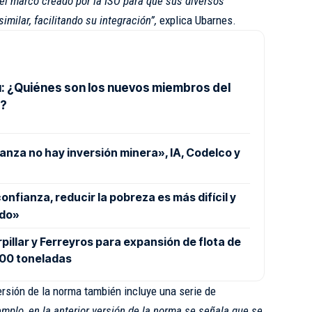
 el marco creado por la ISO para que sus diversos
imilar, facilitando su integración”,
explica Ubarnes.
: ¿Quiénes son los nuevos miembros del
o?
nza no hay inversión minera», IA, Codelco y
 confianza, reducir la pobreza es más difícil y
ado»
pillar y Ferreyros para expansión de flota de
400 toneladas
ersión de la norma también incluye una serie de
emplo, en la anterior versión de la norma se señala que se