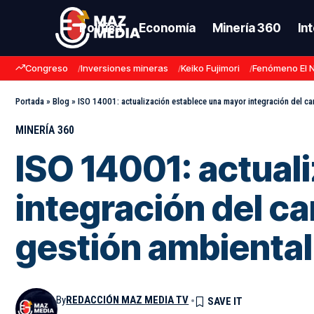
Política
Economía
Minería 360
In
Congreso
Inversiones mineras
Keiko Fujimori
Fenómeno El 
Portada
»
Blog
»
ISO 14001: actualización establece una mayor integración del ca
MINERÍA 360
ISO 14001: actual
integración del c
gestión ambiental
By
REDACCIÓN MAZ MEDIA TV