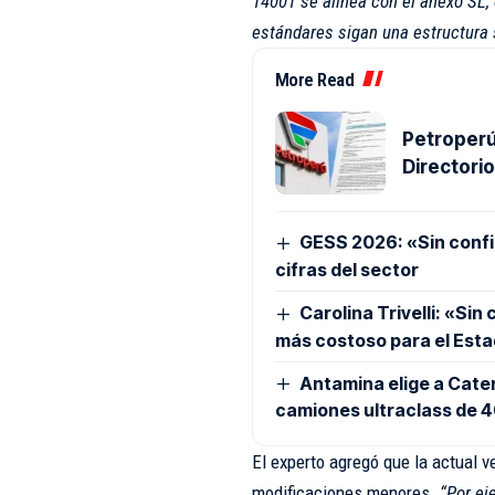
14001 se alinea con el anexo SL,
estándares sigan una estructura s
More Read
Petroperú
Directori
GESS 2026: «Sin confia
cifras del sector
Carolina Trivelli: «Sin
más costoso para el Est
Antamina elige a Cater
camiones ultraclass de 
El experto agregó que la actual v
modificaciones menores.
“Por ej