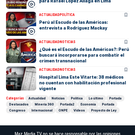
para Rafael López Aliaga en Lima
ACTUALIDAD
POLÍTICA
Perú al Escudo de las Américas:
entrevista a Rodríguez Mackay
ACTUALIDAD
NOTICIAS
¿Qué es el Escudo de las Américas?: Perú
buscará incorporarse para combatir el
crimen transnacional
ACTUALIDAD
NOTICIAS
Hospital Lima Este Vitarte: 38 médicos
no cuentan con habilitación profesional
vigente
Categorías
Actualidad
Noticias
Política
Lo último
Portada
Destacados
Minería 360
Portada2
Economía
Portada
Congreso
Internacional
ONPE
Videos
Proyecto de Ley
Maz Media TV no se hace responsable por las opiniones