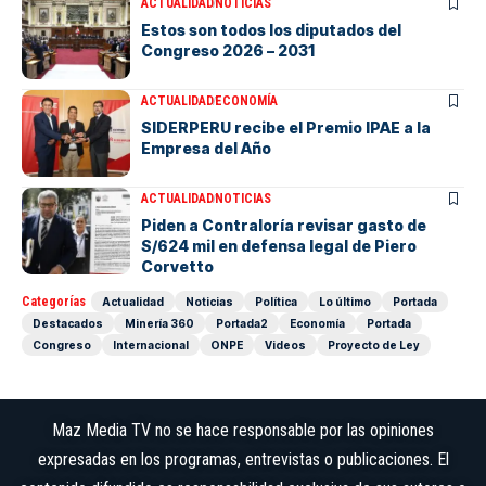
ACTUALIDAD
NOTICIAS
Estos son todos los diputados del
Congreso 2026 – 2031
ACTUALIDAD
ECONOMÍA
SIDERPERU recibe el Premio IPAE a la
Empresa del Año
ACTUALIDAD
NOTICIAS
Piden a Contraloría revisar gasto de
S/624 mil en defensa legal de Piero
Corvetto
Categorías
Actualidad
Noticias
Política
Lo último
Portada
Destacados
Minería 360
Portada2
Economía
Portada
Congreso
Internacional
ONPE
Videos
Proyecto de Ley
Maz Media TV no se hace responsable por las opiniones
expresadas en los programas, entrevistas o publicaciones. El