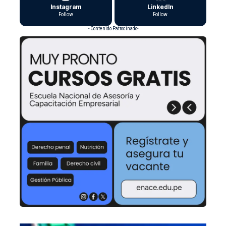
Instagram
LinkedIn
Follow
Follow
- Contenido Patrocinado-