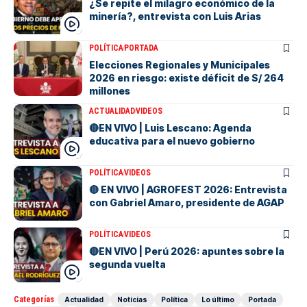
¿Se repite el milagro económico de la
minería?, entrevista con Luis Arias
POLÍTICA
PORTADA
Elecciones Regionales y Municipales
2026 en riesgo: existe déficit de S/ 264
millones
ACTUALIDAD
VIDEOS
🔴EN VIVO | Luis Lescano: Agenda
educativa para el nuevo gobierno
POLÍTICA
VIDEOS
🔴 EN VIVO | AGROFEST 2026: Entrevista
con Gabriel Amaro, presidente de AGAP
POLÍTICA
VIDEOS
🔴EN VIVO | Perú 2026: apuntes sobre la
segunda vuelta
Categorías
Actualidad
Noticias
Política
Lo último
Portada