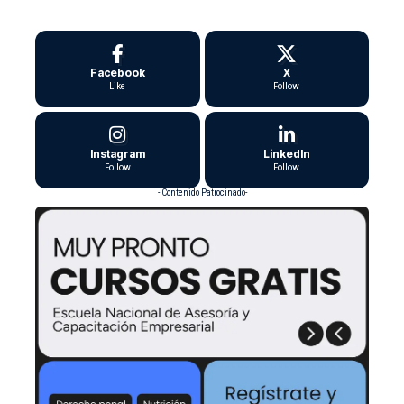
Facebook
X
Like
Follow
Instagram
LinkedIn
Follow
Follow
- Contenido Patrocinado-