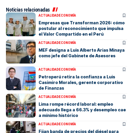
Noticias relacionadas
ACTUALIDAD
ECONOMÍA
Empresas que Transforman 2026: cómo
postular al reconocimiento que impulsa
el Valor Compartido en el Perú
ACTUALIDAD
ECONOMÍA
MEF designa a Luis Alberto Arias Minaya
como jefe del Gabinete de Asesores
ACTUALIDAD
ECONOMÍA
Petroperú retira la confianza a Luis
Casimiro Morales, gerente corporativo
de Finanzas
ACTUALIDAD
ECONOMÍA
Lima rompe récord laboral: empleo
adecuado llega a 66.3% y desempleo cae
a mínimo histórico
ACTUALIDAD
ECONOMÍA
Fijan banda de precios del diésel para