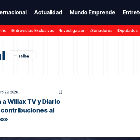
ternacional
Actualidad
Mundo Emprende
Entret
Niño
Entrevistas Exclusivas
Investigación
Senadores
Diputados
l
ro 29, 2026
 Willax TV y Diario
contribuciones al
ho»