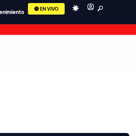
🔴 EN VIVO
enimiento