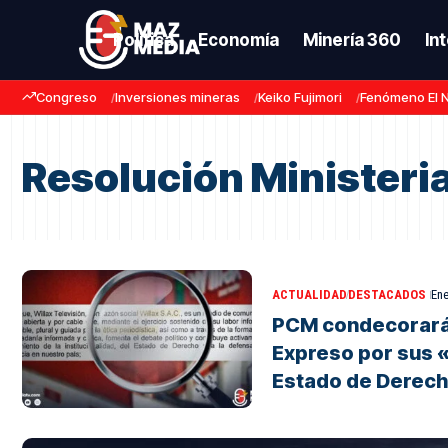
Política
Economía
Minería 360
In
Congreso
Inversiones mineras
Keiko Fujimori
Fenómeno El 
Resolución Ministeria
ACTUALIDAD
DESTACADOS
Ene
PCM condecorará a
Expreso por sus «
Estado de Derec