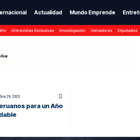
ternacional
Actualidad
Mundo Emprende
Entret
Niño
Entrevistas Exclusivas
Investigación
Senadores
Diputados
bre 29, 2025
peruanos para un Año
idable