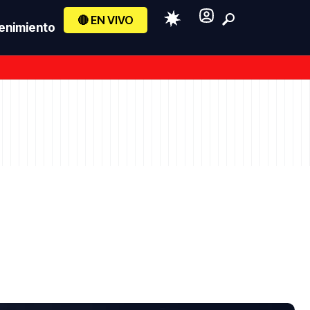
🔴 EN VIVO
enimiento