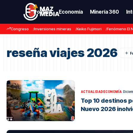
Política
Economía
Minería 360
In
Congreso
Inversiones mineras
Keiko Fujimori
Fenómeno El 
reseña viajes 2026
ACTUALIDAD
ECONOMÍA
Diciem
Top 10 destinos 
Nuevo 2026 inolv