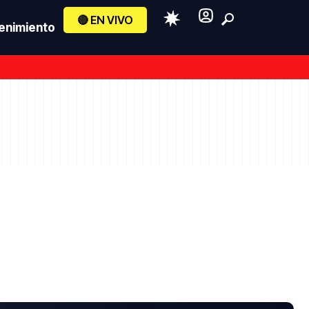
🔴 EN VIVO
enimiento