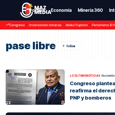
Política
Economía
Minería 360
In
Congreso
Inversiones mineras
Keiko Fujimori
Fenómeno El 
pase libre
LO ÚLTIMO
NOTICIAS
Noviembre
Congreso plantea
reafirma el derech
PNP y bomberos