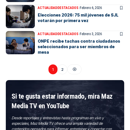
ACTUALIDAD
DESTACADOS
Febrero 6, 2026
Elecciones 2026: 75 mil jóvenes de SJL
votarán por primera vez
ACTUALIDAD
DESTACADOS
Febrero 3, 2026
ONPE recibe tachas contra ciudadanos
seleccionados para ser miembros de
mesa
1
2
Si te gusta estar informado, mira Maz
Media TV en YouTube
Desde reportajes y entrevistas hasta programas en vivo y
especiales, Maz Media TV ofrece una amplia variedad de
contenidos pensados para informar, entretener y conectar con