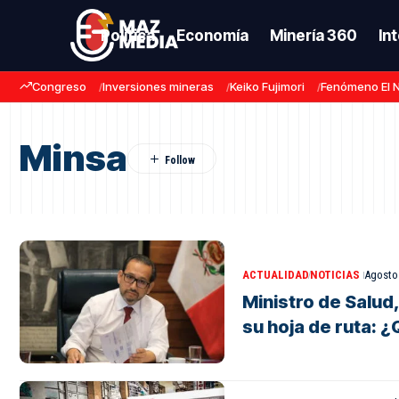
Política
Economía
Minería 360
In
Congreso
Inversiones mineras
Keiko Fujimori
Fenómeno El 
Minsa
ACTUALIDAD
NOTICIAS
Agosto 
Ministro de Salud,
su hoja de ruta: ¿