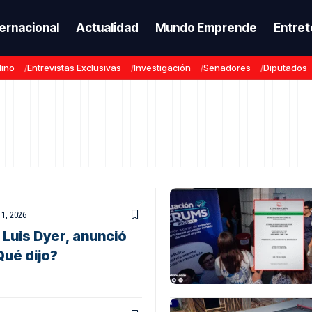
ternacional
Actualidad
Mundo Emprende
Entret
Niño
Entrevistas Exclusivas
Investigación
Senadores
Diputados
1, 2026
 Luis Dyer, anunció
Qué dijo?