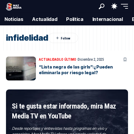
Noticias
Actualidad
Política
Internacional
infidelidad
ACTUALIDAD
LO ÚLTIMO
Diciembre 2, 2025
“Lista negra de las girls”:¿Pueden
eliminarla por riesgo legal?
Si te gusta estar informado, mira Maz
Media TV en YouTube
Desde reportajes y entrevistas hasta programas en vivo y