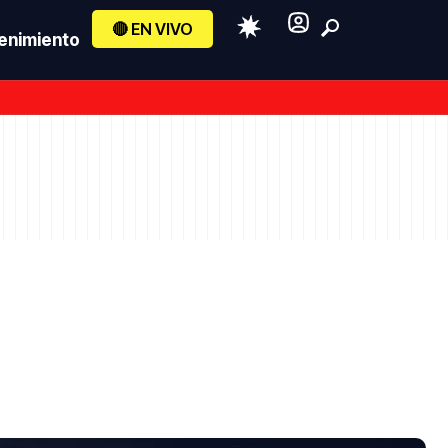
🔴 EN VIVO
enimiento