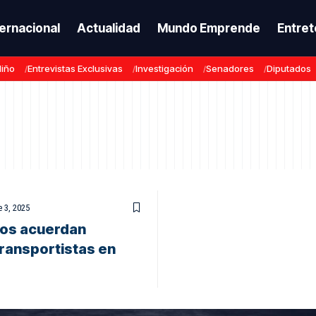
ternacional
Actualidad
Mundo Emprende
Entret
Niño
Entrevistas Exclusivas
Investigación
Senadores
Diputados
 3, 2025
ios acuerdan
transportistas en