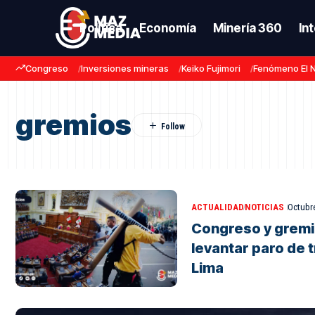
Política
Economía
Minería 360
In
Congreso
Inversiones mineras
Keiko Fujimori
Fenómeno El 
gremios
ACTUALIDAD
NOTICIAS
Octubre
Congreso y grem
levantar paro de 
Lima