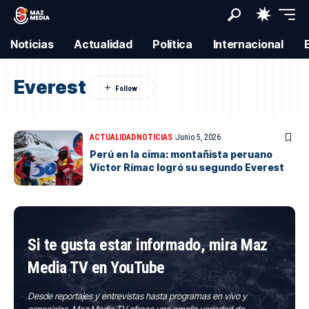
Noticias
Actualidad
Política
Internacional
Everest
ACTUALIDAD
NOTICIAS
Junio 5, 2026
Perú en la cima: montañista peruano
Víctor Rímac logró su segundo Everest
Si te gusta estar informado, mira Maz
Media TV en YouTube
Desde reportajes y entrevistas hasta programas en vivo y