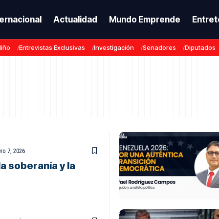
ternacional
Actualidad
Mundo Emprende
Entret
Niño
Entrevistas Exclusivas
Investigación
Senadores
Diputados
ro 7, 2026
a soberanía y la