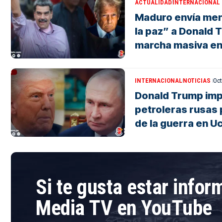
ACTUALIDAD
INTERNACIONAL
Maduro envía men
la paz” a Donald 
marcha masiva e
INTERNACIONAL
NOTICIAS
Oct
Donald Trump imp
petroleras rusas p
de la guerra en U
Si te gusta estar info
Media TV en YouTube