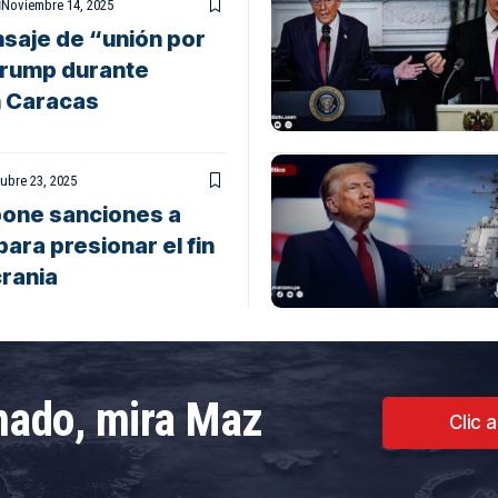
Noviembre 14, 2025
saje de “unión por
Trump durante
n Caracas
ubre 23, 2025
one sanciones a
ara presionar el fin
crania
rmado, mira Maz
Clic 