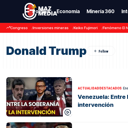
Política
Economía
Minería 360
In
Congreso
Inversiones mineras
Keiko Fujimori
Fenómeno El 
Donald Trump
ACTUALIDAD
DESTACADOS
Ene
Venezuela: Entre l
intervención