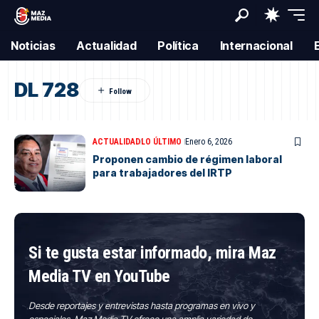
Noticias
Actualidad
Política
Internacional
DL 728
ACTUALIDAD
LO ÚLTIMO
Enero 6, 2026
Proponen cambio de régimen laboral
para trabajadores del IRTP
Si te gusta estar informado, mira Maz
Media TV en YouTube
Desde reportajes y entrevistas hasta programas en vivo y