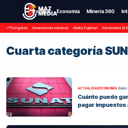
Política
Economía
Minería 360
In
Congreso
Inversiones mineras
Keiko Fujimori
Fenómeno El 
Cuarta categoría SU
ACTUALIDAD
ECONOMÍA
Enero 
Cuánto puedo gan
pagar impuestos