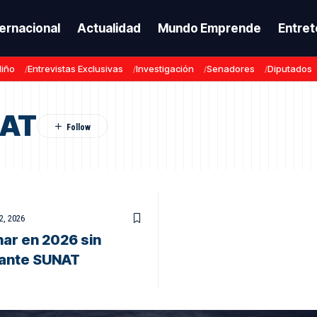
ternacional
Actualidad
Mundo Emprende
Entret
Niño
Entrevistas Exclusivas
Investigación
Senadores
Diputados
NAT
2, 2026
ar en 2026 sin
 ante SUNAT