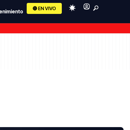
🔴 EN VIVO
enimiento