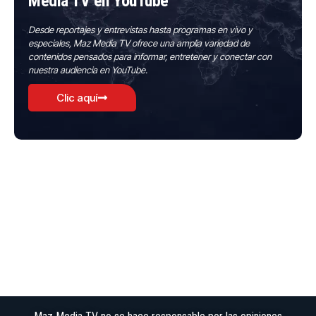
Media TV en YouTube
Desde reportajes y entrevistas hasta programas en vivo y
especiales, Maz Media TV ofrece una amplia variedad de
contenidos pensados para informar, entretener y conectar con
nuestra audiencia en YouTube.
Clic aquí