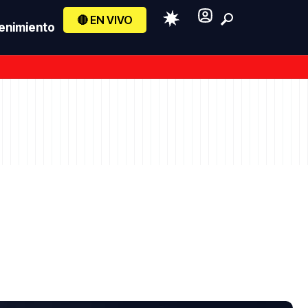
🔴 EN VIVO
enimiento