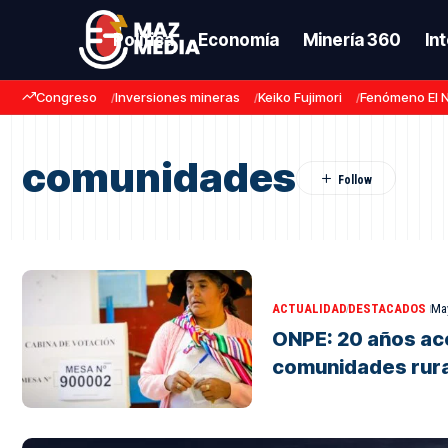
Política
Economía
Minería 360
In
Congreso
Inversiones mineras
Keiko Fujimori
Fenómeno El 
comunidades
ACTUALIDAD
DESTACADOS
May
ONPE: 20 años ac
comunidades rura