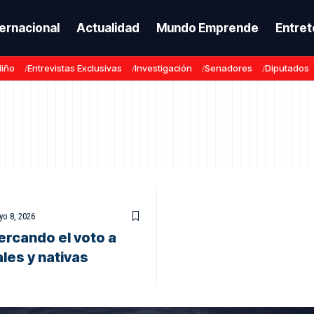
ternacional
Actualidad
Mundo Emprende
Entret
Niño
Entrevistas Exclusivas
Investigación
Senadores
Diputados
o 8, 2026
ercando el voto a
les y nativas