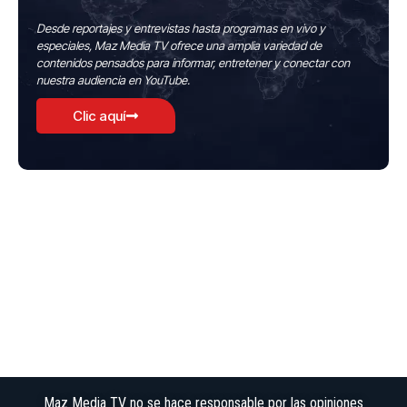
Desde reportajes y entrevistas hasta programas en vivo y
especiales, Maz Media TV ofrece una amplia variedad de
contenidos pensados para informar, entretener y conectar con
nuestra audiencia en YouTube.
Clic aquí
Maz Media TV no se hace responsable por las opiniones