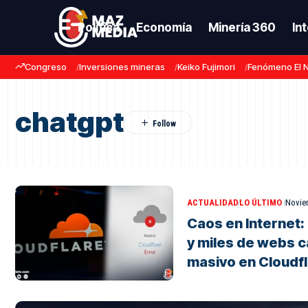
Política
Economía
Minería 360
In
Congreso
Inversiones mineras
Keiko Fujimori
Fenómeno El 
chatgpt
ACTUALIDAD
LO ÚLTIMO
Novie
Caos en Internet:
y miles de webs c
masivo en Cloudf