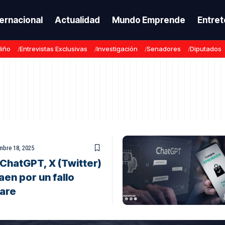
ternacional
Actualidad
Mundo Emprende
Entret
Niño
Entrevistas Exclusivas
Investigación
Senadores
Diputados
mbre 18, 2025
 ChatGPT, X (Twitter)
aen por un fallo
lare