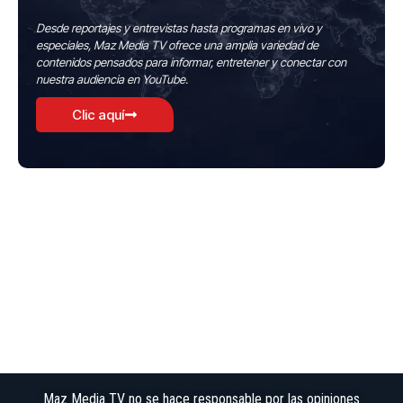
Desde reportajes y entrevistas hasta programas en vivo y
especiales, Maz Media TV ofrece una amplia variedad de
contenidos pensados para informar, entretener y conectar con
nuestra audiencia en YouTube.
Clic aquí
Maz Media TV no se hace responsable por las opiniones