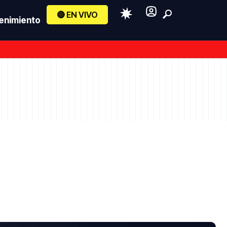
🔴 EN VIVO
enimiento