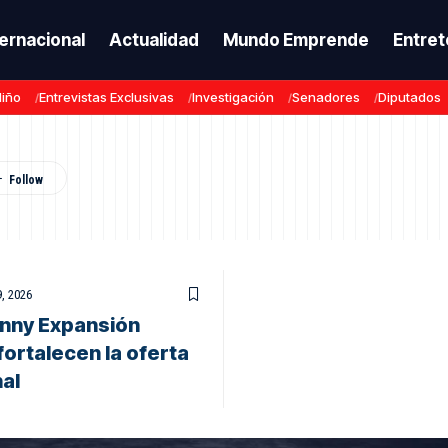
ternacional
Actualidad
Mundo Emprende
Entret
Niño
Entrevistas Exclusivas
Investigación
Senadores
Diputados
, 2026
unny Expansión
ortalecen la oferta
al