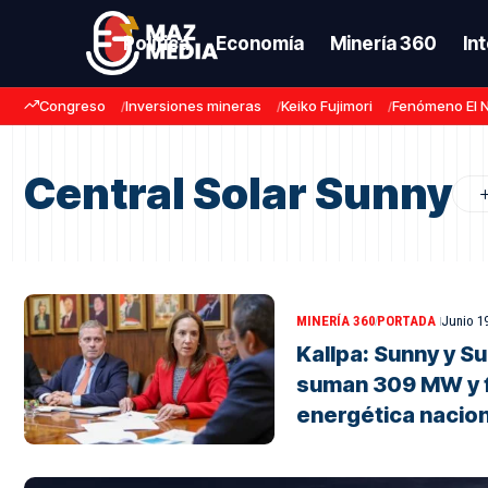
Política
Economía
Minería 360
In
Congreso
Inversiones mineras
Keiko Fujimori
Fenómeno El 
Central Solar Sunny
MINERÍA 360
PORTADA
Junio 19
Kallpa: Sunny y S
suman 309 MW y f
energética nacion