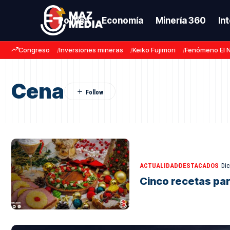
Política
Economía
Minería 360
In
Congreso
Inversiones mineras
Keiko Fujimori
Fenómeno El 
Cena
ACTUALIDAD
DESTACADOS
Dic
Cinco recetas par