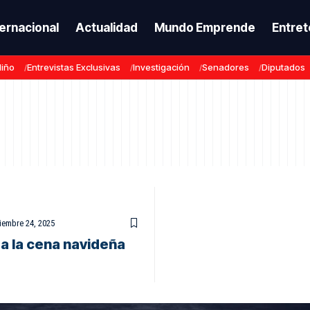
ternacional
Actualidad
Mundo Emprende
Entret
Niño
Entrevistas Exclusivas
Investigación
Senadores
Diputados
iembre 24, 2025
a la cena navideña