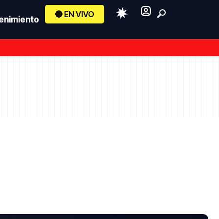
🔴 EN VIVO
enimiento