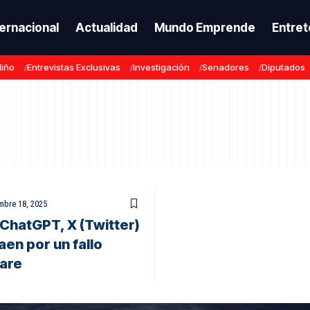
ternacional
Actualidad
Mundo Emprende
Entret
Niño
Entrevistas Exclusivas
Investigación
Senadores
Diputados
mbre 18, 2025
 ChatGPT, X (Twitter)
aen por un fallo
lare