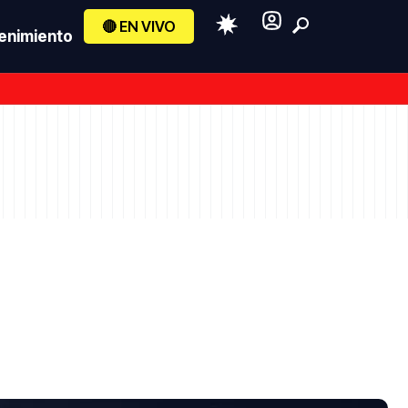
🔴 EN VIVO
enimiento