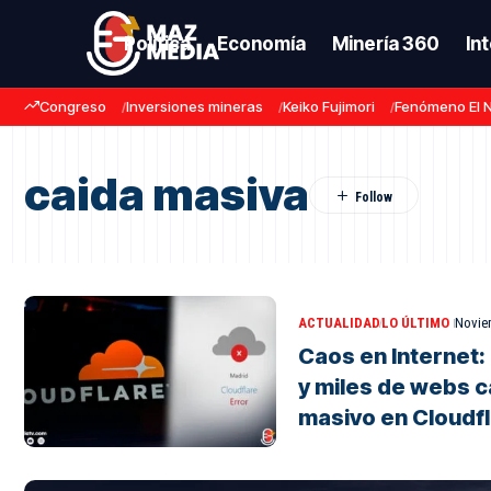
Política
Economía
Minería 360
In
Congreso
Inversiones mineras
Keiko Fujimori
Fenómeno El 
caida masiva
ACTUALIDAD
LO ÚLTIMO
Novie
Caos en Internet:
y miles de webs c
masivo en Cloudf